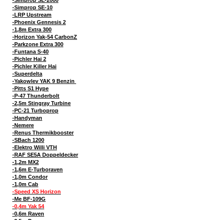
-Simprop SE-10
-LRP Upstream
-Phoenix Gennesis 2
-1,8m Extra 300
-Horizon Yak-54 CarbonZ
-Parkzone Extra 300
-Funtana S-40
-Pichler Hai 2
-Pichler Killer Hai
-Superdelta
-Yakowlev YAK 9 Benzin
-Pitts S1 Hype
-P-47 Thunderbolt
-2,5m Stingray Turbine
-PC-21 Turboprop
-Handyman
-Nemere
-Renus Thermikbooster
-SBach 1200
-Elektro Willi VTH
-RAF SE5A Doppeldecker
-1,2m MX2
-1,6m E-Turboraven
-1,0m Condor
-1,0m Cab
-Speed XS Horizon
-Me BF-109G
-0,4m Yak 54
-0,6m Raven