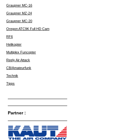
Graupner MC-16
Graupner MZ-24
Graupner MC-20
Oregon ATC9K Full HD Cam
RF6
Helikopter
Multiplex Funcopter
Reely Air Attack
CB/Amateurfunk
Technik
Tipps
Partner :