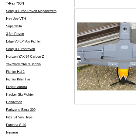
T-Rex 700N
Seagull Turbo Raven Megaextrem
Hey Joe VTH
Superdelta
3,3m Raven
Edge V3 EP Von Pichler
Seagull Turboraven
Horizon YAK 54 Carbon Z
Yakowlev YAK 9 Benzin
Pichler Hai 2
Pichler Killer Hai
Projekt Aurora
Hacker SkyFighter
Handyman
Parkzone Extra 300
Pitts S1 Von Hype
Funtana S-40
Nemere