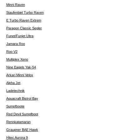
Minni Raven
Staufenbiel Turbo Raven
E Turbo Raven Extrem
Paragon Classic Segler
Funet/Funjet Ultra
Jamara Roo
Roo V2
Multiplex Xeno
Nine Eagels Yak-54
Arkari Minni Velox
Alpha Jet
Ladetechnik
Aquacraft Bistrol Bay
Sumpfboote
Red Devil Sumpfboot
Rennkatamaran
Graupner BAE Hawk
Hitec Aurora 9