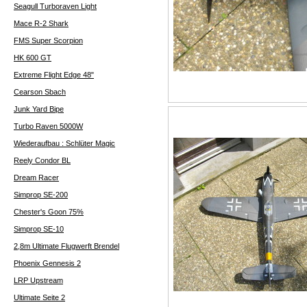
Seagull Turboraven Light
Mace R-2 Shark
FMS Super Scorpion
HK 600 GT
Extreme Flight Edge 48"
Cearson Sbach
Junk Yard Bipe
Turbo Raven 5000W
Wiederaufbau : Schlüter Magic
Reely Condor BL
Dream Racer
Simprop SE-200
Chester's Goon 75%
Simprop SE-10
2,8m Ultimate Flugwerft Brendel
Phoenix Gennesis 2
LRP Upstream
Ultimate Seite 2