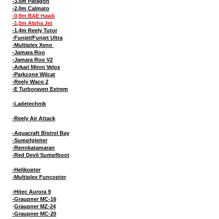
-3,5m Paragon
-2,0m Calmato
-0,9m BAE Hawk
-1,0m Alpha Jet
-1,4m Reely Tutor
-Funjet/Funjet Ultra
-Multiplex Xeno
-Jamara Roo
-Jamara Roo V2
-Arkari Minni Velox
-Parkzone Wilcat
-Reely Waco 2
-E Turboraven Extrem
-Ladetechnik
-Reely Air Attack
-Aquacraft Bistrol Bay
-Sumpfgleiter
-Rennkatamaran
-Red Devil Sumpfboot
-Helikopter
-Multiplex Funcopter
-Hitec Aurora 9
-Graupner MC-16
-
Graupner MZ-24
-Graupner MC-20