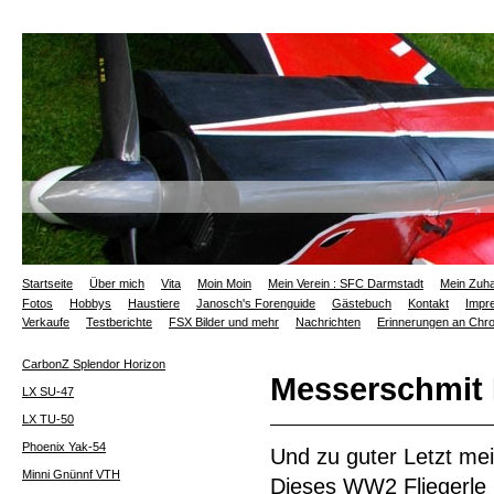
Startseite
Über mich
Vita
Moin Moin
Mein Verein : SFC Darmstadt
Mein Zuh
Fotos
Hobbys
Haustiere
Janosch's Forenguide
Gästebuch
Kontakt
Impr
Verkaufe
Testberichte
FSX Bilder und mehr
Nachrichten
Erinnerungen an Ch
CarbonZ Splendor Horizon
Messerschmit
LX SU-47
LX TU-50
Phoenix Yak-54
Und zu guter Letzt me
Minni Gnünnf VTH
Dieses WW2 Fliegerle is