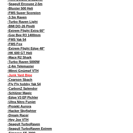
-
Seagull Ercoupe 2,5m
-Bluster 500 Heli
-FMS Super Scorpion
-3,3m Raven
-Turbo Raven Light
-BMI DO-26 Pirelli
-Extrem Flight Extra 60"
-Gee Bee R3 1400mm
-FMS Yak 54
-FMS Fox
-Extrem Flight Edge 48"
-HK 600 GT Heli
-Mace R2 Shark
-Turbo Raven 5000W
-2,4m Telemaster
-Minni Gnümpf VTH
-Junk Yard Bipe
-Cearson Sbach
-Fly Fly hobby Yak 54
-CarbonZ Splendor
-Schlüter Magic
-Edge V3 EP Pichler
-Ultra Nitro Funjet
-Projekt Aurora
-Hacker Skyfighter
-Dream Racer
-Hey Joe VTH
-Seagull TurboRaven
-Seagull TurboRaven Extrem
-Simprop SE-2000