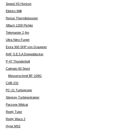
Speed XS Horizon
Elektro Willi
Renus Thermikbooster
SBach 1200 Pichler
Telemaster 2,4m
Ultra Nitro Funjet
Extra 300 SHP von Graupner
RAF S.E.5.A Doppeldecker
P-47 Thunderbolt
Calmato 60 Sport
Messerschmit BF-109G
CAB-232
PC-21 Turbopropp
Stingray Turbinentrainer
Parzone Widcat
Reely Tutor
Reely Waco 2
Hype MX2