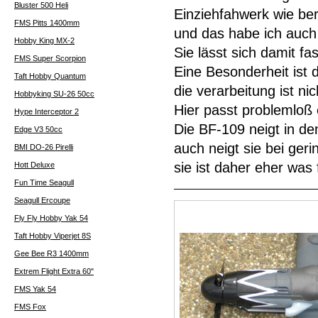
Bluster 500 Heli
Einziehfahwerk wie be
FMS Pitts 1400mm
und das habe ich auch
Hobby King MX-2
Sie lässt sich damit fa
FMS Super Scorpion
Eine Besonderheit ist 
Taft Hobby Quantum
die verarbeitung ist ni
Hobbyking SU-26 50cc
Hier passt problemloß 
Hype Interceptor 2
Die BF-109 neigt in d
Edge V3 50cc
auch neigt sie bei ger
BMI DO-26 Pirelli
sie ist daher eher was 
Hott Deluxe
Fun Time Seagull
Seagull Ercoupe
Fly Fly Hobby Yak 54
Taft Hobby Viperjet 8S
Gee Bee R3 1400mm
Extrem Flight Extra 60"
FMS Yak 54
FMS Fox