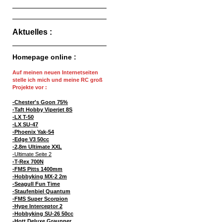
Aktuelles :
Homepage online :
Auf meinen neuen Internetseiten
stelle ich mich und meine RC groß
Projekte vor :
-Chester's Goon 75%
-Taft Hobby Viperjet 8S
-LX T-50
-LX SU-47
-Phoenix Yak-54
-Edge V3 50cc
-2,8m Ultimate XXL
-Ultimate Seite 2
-T-Rex 700N
-FMS Pitts 1400mm
-Hobbyking MX-2 2m
-Seagull Fun Time
-Staufenbiel Quantum
-FMS Super Scorpion
-Hype Interceptor 2
-Hobbyking SU-26 50cc
-Hott Deluxe Graupner