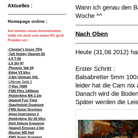
Aktuelles :
Wann ich genau den Ba
Woche ^^
Homepage online :
Auf meinen neuen Internetseiten
Nach Oben
stelle ich mich und meine RC groß
Projekte vor :
-Chester's Goon 75%
Heute (31,08.2012) ha
-Taft Hobby Viperjet 8S
-LX T-50
-LX SU-47
Erster Schritt :
-Phoenix Yak-54
-Edge V3 50cc
Balsabretter 5mm 100
-2,8m Ultimate XXL
-Ultimate Seite 2
leider hat die Cam ni
-T-Rex 700N
-FMS Pitts 1400mm
Danach wird die Boden
-Hobbyking MX-2 2m
-Seagull Fun Time
Später werden die Leis
-Staufenbiel Quantum
-FMS Super Scorpion
-Hype Interceptor 2
-Hobbyking SU-26 50cc
-Hott Deluxe Graupner
-
Seagull Ercoupe 2,5m
-Bluster 500 Heli
-FMS Super Scorpion