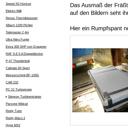
Speed XS Horizon
Das Ausmaß der Fräßtei
Elektro Willi
auf den Bildern seht ih
Renus Thermikbooster
SBach 1200 Pichler
Hier ein Rumpfspant no
Telemaster 2,4m
Ultra Nitro Funjet
Extra 300 SHP von Graupner
RAF S.E.5.A Doppeldecker
P-47 Thunderbolt
Calmato 60 Sport
Messerschmit BF-109G
CAB-232
PC-21 Turbopropp
Stingray Turbinentrainer
Parzone Widcat
Reely Tutor
Reely Waco 2
Hype MX2