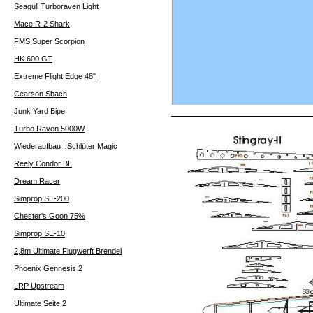
Seagull Turboraven Light
Mace R-2 Shark
FMS Super Scorpion
HK 600 GT
Extreme Flight Edge 48"
Cearson Sbach
Junk Yard Bipe
Turbo Raven 5000W
Wiederaufbau : Schlüter Magic
Reely Condor BL
Dream Racer
Simprop SE-200
Chester's Goon 75%
Simprop SE-10
2,8m Ultimate Flugwerft Brendel
Phoenix Gennesis 2
LRP Upstream
Ultimate Seite 2