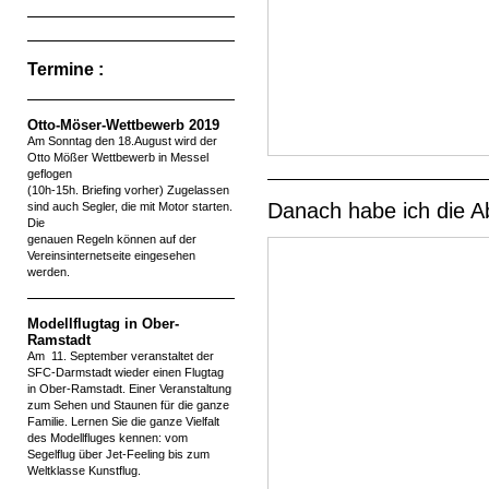
Termine :
Otto-Möser-Wettbewerb 2019
Am Sonntag den 18.August wird der
Otto Mößer Wettbewerb in Messel
geflogen
(10h-15h. Briefing vorher) Zugelassen
Danach habe ich die Ab
sind auch Segler, die mit Motor starten.
Die
genauen Regeln können auf der
Vereinsinternetseite eingesehen
werden.
Modellflugtag in Ober-
Ramstadt
Am 11. September veranstaltet der
SFC-Darmstadt wieder einen Flugtag
in Ober-Ramstadt. Einer Veranstaltung
zum Sehen und Staunen für die ganze
Familie. Lernen Sie die ganze Vielfalt
des Modellfluges kennen: vom
Segelflug über Jet-Feeling bis zum
Weltklasse Kunstflug.