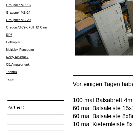
Graupner MC-16
Graupner MZ-24
Graupner MC-20
Oregon ATC9K Full HD Cam
RF6
Helikopter
Multiplex Funcopter
Reely Air Attack
CB/Amateurfunk
Technik
Tipps
Vor einigen Tagen habe
100 mal Balsabrett 4
Partner :
60 mal Balsaleiste 1
60 mal Balsaleiste 8
10 mal Kiefernleiste 