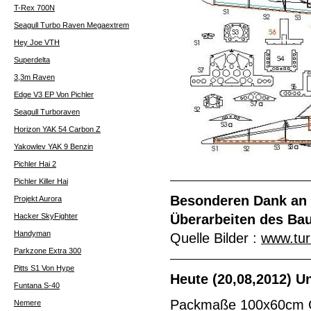
T-Rex 700N
Seagull Turbo Raven Megaextrem
Hey Joe VTH
Superdelta
3,3m Raven
Edge V3 EP Von Pichler
Seagull Turboraven
Horizon YAK 54 Carbon Z
Yakowlev YAK 9 Benzin
Pichler Hai 2
Pichler Killer Hai
Besonderen Dank an 
Projekt Aurora
Hacker SkyFighter
Überarbeiten des Bau
Handyman
Quelle Bilder :
www.turb
Parkzone Extra 300
Pitts S1 Von Hype
Heute (20,08,2012) Un
Funtana S-40
Packmaße 100x60cm G
Nemere