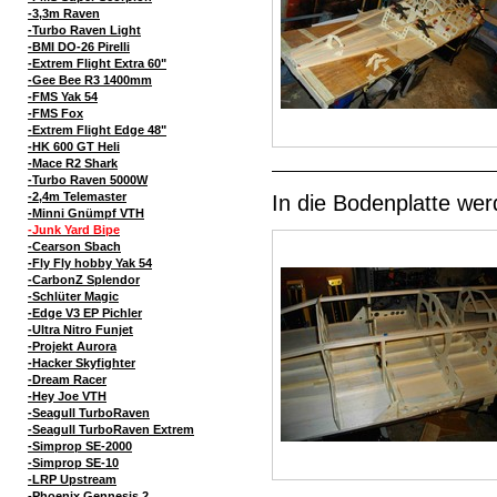
-3,3m Raven
-Turbo Raven Light
-BMI DO-26 Pirelli
-Extrem Flight Extra 60"
-Gee Bee R3 1400mm
-FMS Yak 54
-FMS Fox
-Extrem Flight Edge 48"
-HK 600 GT Heli
-Mace R2 Shark
-Turbo Raven 5000W
-2,4m Telemaster
In die Bodenplatte wer
-Minni Gnümpf VTH
-Junk Yard Bipe
-Cearson Sbach
-Fly Fly hobby Yak 54
-CarbonZ Splendor
-Schlüter Magic
-Edge V3 EP Pichler
-Ultra Nitro Funjet
-Projekt Aurora
-Hacker Skyfighter
-Dream Racer
-Hey Joe VTH
-Seagull TurboRaven
-Seagull TurboRaven Extrem
-Simprop SE-2000
-Simprop SE-10
-LRP Upstream
-Phoenix Gennesis 2