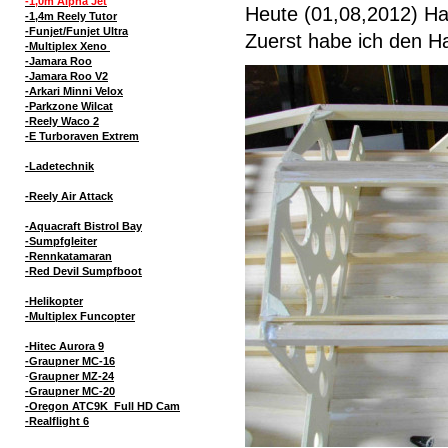
-1,0m Alpha Jet
Heute (01,08,2012) Ha
-1,4m Reely Tutor
-Funjet/Funjet Ultra
Zuerst habe ich den H
-Multiplex Xeno
-Jamara Roo
-Jamara Roo V2
-Arkari Minni Velox
-Parkzone Wilcat
-Reely Waco 2
-E Turboraven Extrem
-Ladetechnik
-Reely Air Attack
-Aquacraft Bistrol Bay
-Sumpfgleiter
-Rennkatamaran
-Red Devil Sumpfboot
-Helikopter
-Multiplex Funcopter
-Hitec Aurora 9
-Graupner MC-16
-
Graupner MZ-24
-Graupner MC-20
-Oregon ATC9K Full HD Cam
-Realflight 6