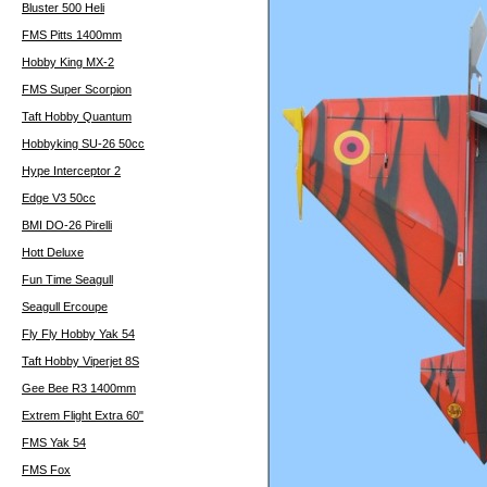
Bluster 500 Heli
FMS Pitts 1400mm
Hobby King MX-2
FMS Super Scorpion
Taft Hobby Quantum
Hobbyking SU-26 50cc
Hype Interceptor 2
Edge V3 50cc
BMI DO-26 Pirelli
Hott Deluxe
Fun Time Seagull
Seagull Ercoupe
Fly Fly Hobby Yak 54
Taft Hobby Viperjet 8S
Gee Bee R3 1400mm
Extrem Flight Extra 60"
FMS Yak 54
FMS Fox