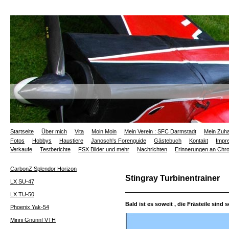
Startseite
Über mich
Vita
Moin Moin
Mein Verein : SFC Darmstadt
Mein Zuh
Fotos
Hobbys
Haustiere
Janosch's Forenguide
Gästebuch
Kontakt
Impr
Verkaufe
Testberichte
FSX Bilder und mehr
Nachrichten
Erinnerungen an Ch
CarbonZ Splendor Horizon
Stingray Turbinentrainer
LX SU-47
LX TU-50
Bald ist es soweit , die Frästeile sind
Phoenix Yak-54
Minni Gnünnf VTH