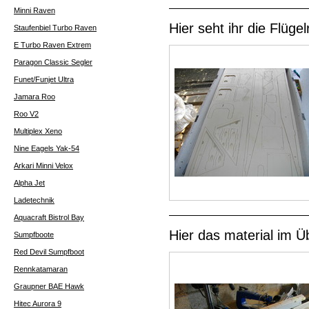
Minni Raven
Hier seht ihr die Flüge
Staufenbiel Turbo Raven
E Turbo Raven Extrem
Paragon Classic Segler
Funet/Funjet Ultra
Jamara Roo
Roo V2
Multiplex Xeno
Nine Eagels Yak-54
Arkari Minni Velox
Alpha Jet
Ladetechnik
Aquacraft Bistrol Bay
Hier das material im Üb
Sumpfboote
Red Devil Sumpfboot
Rennkatamaran
Graupner BAE Hawk
Hitec Aurora 9