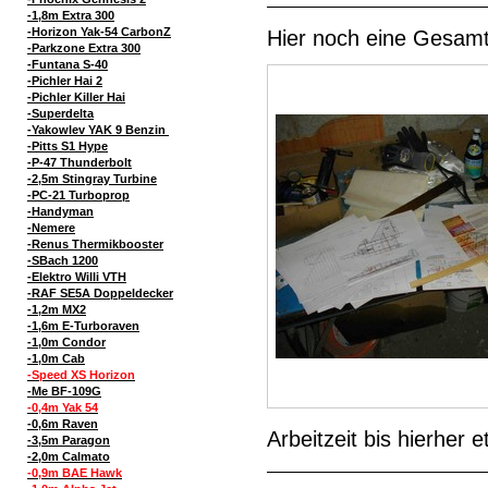
-1,8m Extra 300
-Horizon Yak-54 CarbonZ
Hier noch eine Gesamt
-Parkzone Extra 300
-Funtana S-40
-Pichler Hai 2
-Pichler Killer Hai
-Superdelta
-Yakowlev YAK 9 Benzin
-Pitts S1 Hype
-P-47 Thunderbolt
-2,5m Stingray Turbine
-PC-21 Turboprop
-Handyman
-Nemere
-Renus Thermikbooster
-SBach 1200
-Elektro Willi VTH
-RAF SE5A Doppeldecker
-1,2m MX2
-1,6m E-Turboraven
-1,0m Condor
-1,0m Cab
-Speed XS Horizon
-Me BF-109G
-0,4m Yak 54
-0,6m Raven
Arbeitzeit bis hierher
-3,5m Paragon
-2,0m Calmato
-0,9m BAE Hawk