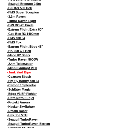
-
Seagull Ercoupe 2,5m
-Bluster 500 Heli
-FMS Super Scorpion
-3,3m Raven
-Turbo Raven Light
-BMI DO-26 Pirelli
-Extrem Flight Extra 60"
-Gee Bee R3 1400mm
-FMS Yak 54
-FMS Fox
-Extrem Flight Edge 48"
-HK 600 GT Heli
-Mace R2 Shark
-Turbo Raven 5000W
-2,4m Telemaster
-Minni Gnümpf VTH
-Junk Yard Bipe
-Cearson Sbach
-Fly Fly hobby Yak 54
-CarbonZ Splendor
-Schlüter Magic
-Edge V3 EP Pichler
-Ultra Nitro Funjet
-Projekt Aurora
-Hacker Skyfighter
-Dream Racer
-Hey Joe VTH
-Seagull TurboRaven
-Seagull TurboRaven Extrem
-Simprop SE-2000