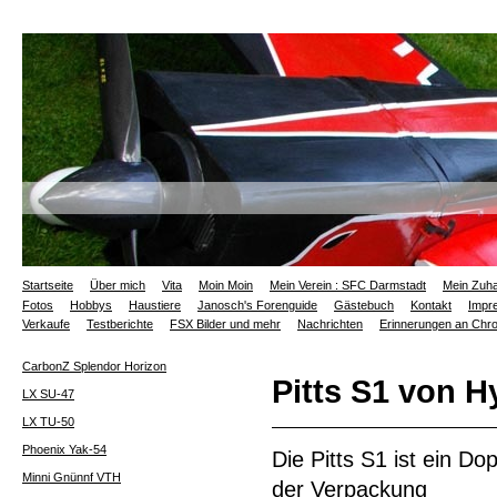
Startseite
Über mich
Vita
Moin Moin
Mein Verein : SFC Darmstadt
Mein Zuh
Fotos
Hobbys
Haustiere
Janosch's Forenguide
Gästebuch
Kontakt
Impr
Verkaufe
Testberichte
FSX Bilder und mehr
Nachrichten
Erinnerungen an Ch
CarbonZ Splendor Horizon
Pitts S1 von H
LX SU-47
LX TU-50
Phoenix Yak-54
Die Pitts S1 ist ein D
Minni Gnünnf VTH
der Verpackung