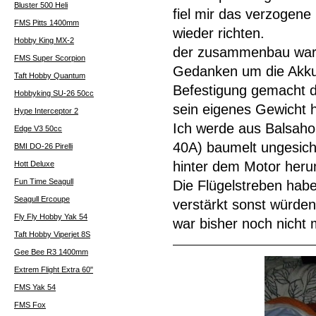
Bluster 500 Heli
fiel mir das verzogene
FMS Pitts 1400mm
wieder richten.
Hobby King MX-2
der zusammenbau war i
FMS Super Scorpion
Gedanken um die Akk
Taft Hobby Quantum
Befestigung gemacht d
Hobbyking SU-26 50cc
sein eigenes Gewicht h
Hype Interceptor 2
Ich werde aus Balsahol
Edge V3 50cc
40A) baumelt ungesich
BMI DO-26 Pirelli
hinter dem Motor herum
Hott Deluxe
Fun Time Seagull
Die Flügelstreben hab
Seagull Ercoupe
verstärkt sonst würden
Fly Fly Hobby Yak 54
war bisher noch nicht 
Taft Hobby Viperjet 8S
Gee Bee R3 1400mm
Extrem Flight Extra 60"
FMS Yak 54
FMS Fox