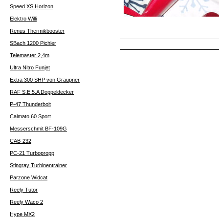
Speed XS Horizon
Elektro Willi
Renus Thermikbooster
SBach 1200 Pichler
Telemaster 2,4m
Ultra Nitro Funjet
Extra 300 SHP von Graupner
RAF S.E.5.A Doppeldecker
P-47 Thunderbolt
Calmato 60 Sport
Messerschmit BF-109G
CAB-232
PC-21 Turbopropp
Stingray Turbinentrainer
Parzone Widcat
Reely Tutor
Reely Waco 2
Hype MX2