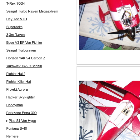
T-Rex 700N
Seagull Turbo Raven Megaextrem
Hey Joe VTH
Superdelta
3,3m Raven
Edge V3 EP Von Pichler
Seagull Turboraven
Horizon YAK 54 Carbon Z
Yakowlev YAK 9 Benzin
Pichler Hai 2
Pichler Killer Hai
Projekt Aurora
Hacker SkyFighter
Handyman
Parkzone Extra 300
Pitts S1 Von Hype
Funtana S-40
Nemere