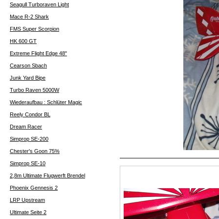
Seagull Turboraven Light
Mace R-2 Shark
FMS Super Scorpion
HK 600 GT
Extreme Flight Edge 48"
Cearson Sbach
Junk Yard Bipe
Turbo Raven 5000W
Wiederaufbau : Schlüter Magic
Reely Condor BL
Dream Racer
Simprop SE-200
Chester's Goon 75%
Simprop SE-10
2,8m Ultimate Flugwerft Brendel
Phoenix Gennesis 2
LRP Upstream
Ultimate Seite 2