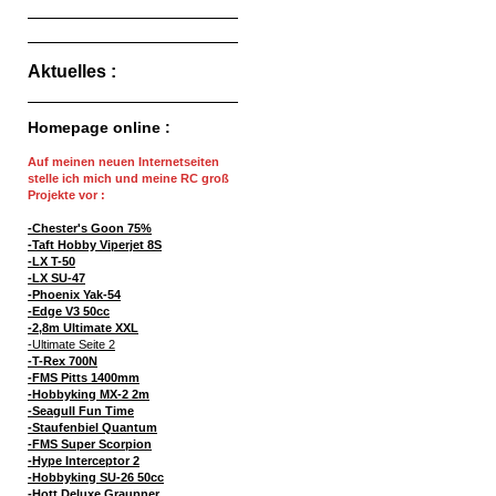
Aktuelles :
Homepage online :
Auf meinen neuen Internetseiten
stelle ich mich und meine RC groß
Projekte vor :
-Chester's Goon 75%
-Taft Hobby Viperjet 8S
-LX T-50
-LX SU-47
-Phoenix Yak-54
-Edge V3 50cc
-2,8m Ultimate XXL
-Ultimate Seite 2
-T-Rex 700N
-FMS Pitts 1400mm
-Hobbyking MX-2 2m
-Seagull Fun Time
-Staufenbiel Quantum
-FMS Super Scorpion
-Hype Interceptor 2
-Hobbyking SU-26 50cc
-Hott Deluxe Graupner