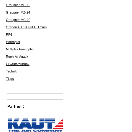
Graupner MC-16
Graupner MZ-24
Graupner MC-20
Oregon ATC9K Full HD Cam
RF6
Helikopter
Multiplex Funcopter
Reely Air Attack
CB/Amateurfunk
Technik
Tipps
Partner :