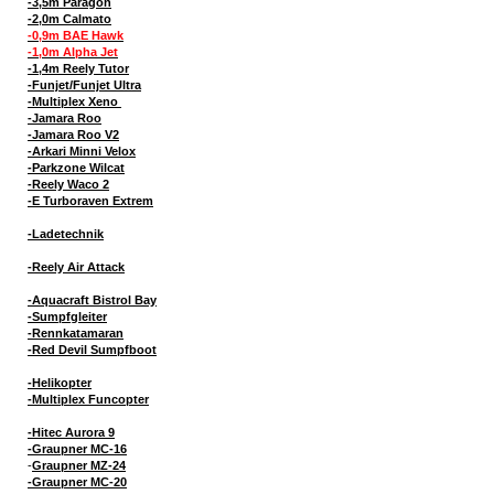
-3,5m Paragon
-2,0m Calmato
-0,9m BAE Hawk
-1,0m Alpha Jet
-1,4m Reely Tutor
-Funjet/Funjet Ultra
-Multiplex Xeno
-Jamara Roo
-Jamara Roo V2
-Arkari Minni Velox
-Parkzone Wilcat
-Reely Waco 2
-E Turboraven Extrem
-Ladetechnik
-Reely Air Attack
-Aquacraft Bistrol Bay
-Sumpfgleiter
-Rennkatamaran
-Red Devil Sumpfboot
-Helikopter
-Multiplex Funcopter
-Hitec Aurora 9
-Graupner MC-16
-
Graupner MZ-24
-Graupner MC-20