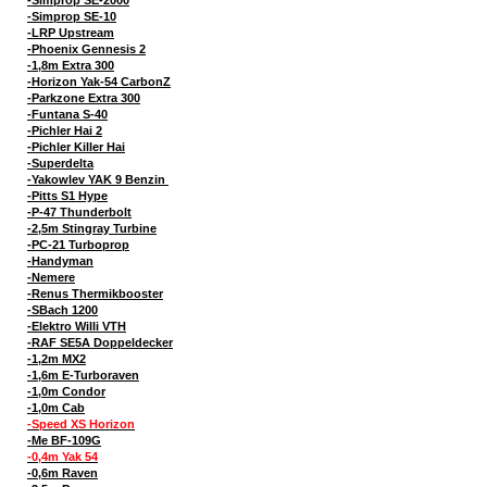
-Simprop SE-10
-LRP Upstream
-Phoenix Gennesis 2
-1,8m Extra 300
-Horizon Yak-54 CarbonZ
-Parkzone Extra 300
-Funtana S-40
-Pichler Hai 2
-Pichler Killer Hai
-Superdelta
-Yakowlev YAK 9 Benzin
-Pitts S1 Hype
-P-47 Thunderbolt
-2,5m Stingray Turbine
-PC-21 Turboprop
-Handyman
-Nemere
-Renus Thermikbooster
-SBach 1200
-Elektro Willi VTH
-RAF SE5A Doppeldecker
-1,2m MX2
-1,6m E-Turboraven
-1,0m Condor
-1,0m Cab
-Speed XS Horizon
-Me BF-109G
-0,4m Yak 54
-0,6m Raven